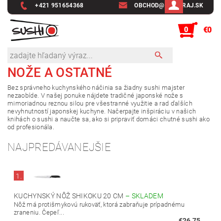
+421 951654368
OBCHOD@SUSHIRAJ.SK
0
€0
NOŽE A OSTATNÉ
Bez správneho kuchynského náčinia sa žiadny sushi majster
nezaobíde. V našej ponuke nájdete tradičné japonské nože s
mimoriadnou reznou silou pre všestranné využitie a rad ďalších
nevyhnutností japonskej kuchyne. Načerpajte inšpiráciu v našich
knihách o sushi a naučte sa, ako si pripraviť domáci chutné sushi ako
od profesionála.
NAJPREDÁVANEJŠIE
1.
KUCHYNSKÝ NÔŽ SHIKOKU 20 CM
–
SKLADEM
Nôž má protišmykovú rukoväť, ktorá zabraňuje prípadnému
zraneniu. Čepeľ...
€26,75