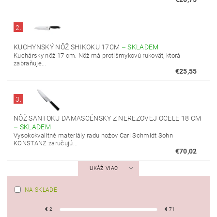
2.
KUCHYNSKÝ NÔŽ SHIKOKU 17CM
–
SKLADEM
Kuchársky nôž 17 cm. Nôž má protišmykovú rukoväť, ktorá
zabraňuje...
€25,55
3.
NÔŽ SANTOKU DAMASCÉNSKY Z NEREZOVEJ OCELE 18 CM
–
SKLADEM
Vysokokvalitné materiály radu nožov Carl Schmidt Sohn
KONSTANZ zaručujú...
€70,02
UKÁŽ VIAC
NA SKLADE
€
2
€
71