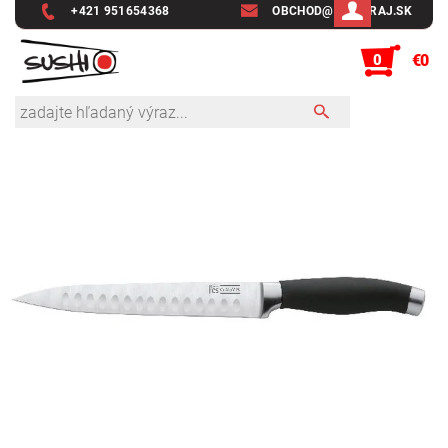
+421 951654368
OBCHOD@SUSHIRAJ.SK
0
€0