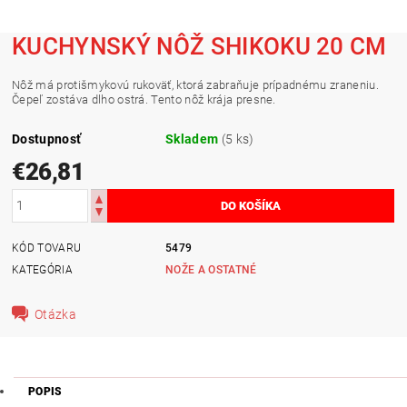
KUCHYNSKÝ NÔŽ SHIKOKU 20 CM
Nôž má protišmykovú rukoväť, ktorá zabraňuje prípadnému zraneniu.
Čepeľ zostáva dlho ostrá. Tento nôž krája presne.
Dostupnosť
Skladem
(5 ks)
€26,81
KÓD TOVARU
5479
KATEGÓRIA
NOŽE A OSTATNÉ
Otázka
POPIS