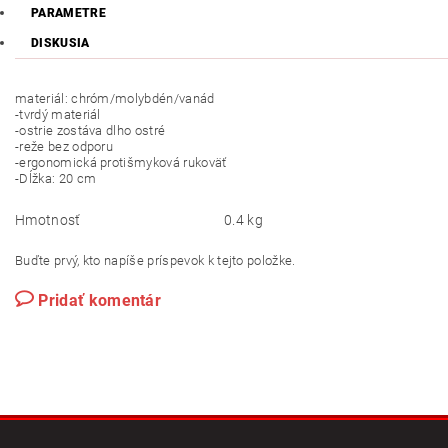
PARAMETRE
DISKUSIA
materiál: chróm/molybdén/vanád
-tvrdý materiál
-ostrie zostáva dlho ostré
-reže bez odporu
-ergonomická protišmyková rukoväť
-Dĺžka: 20 cm
Hmotnosť
0.4 kg
Buďte prvý, kto napíše príspevok k tejto položke.
Pridať komentár