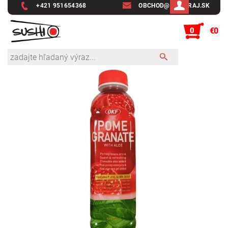
+421 951654368
OBCHOD@SUSHIRAJ.SK
0
€0