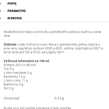
POPIS
PARAMETRE
DISKUSIA
Nealkoholický nápoj s príchuťou granátového jablka a dužinou z aloe
vera
Zloženie:
voda, trstinový cukor, šťava z granátového jablka, dužina z
aloe vera, regulátory kyslosti E330 a E331, aróma, stabilizátory E327 a
E418, farbivá E163 a E120, emulgátor E471.
Výživové informácie na 100 ml
Energia 202 kJ/48 kcal
Tuk 0 g
z toho nasýtené 0 g
Sacharidy 12 g
z toho cukry 11 g
Bielkoviny 0 g
Soľ 0 g
Hmotnosť
0.6 kg
Buďte prvý, kto napíše príspevok k tejto položke.