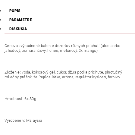
POPIS
PARAMETRE
DISKUSIA
Cenovo zvýhodnené balenie dezertov rôznych príchutí (aloe alebo
jahodový, pomarančový, lichee, melónový, 2x mango).
Zloženie: voda, kokosový gél, cukor, džús podľa príchute, plnotučný
mliečny prášok, želírujúca látka, aróma, regulátor kyslosti, farbivo
Hmotnosť: 6x 80g
Vyrobené v: Malaysia