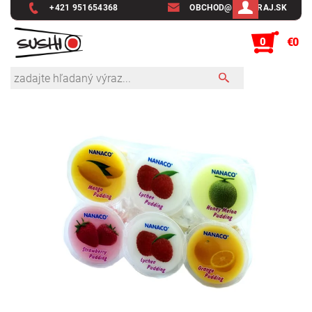
+421 951654368
OBCHOD@SUSHIRAJ.SK
0
€0