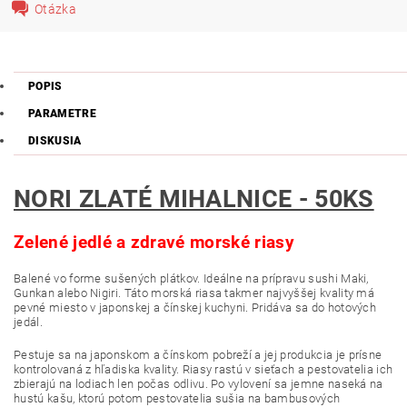
Otázka
POPIS
PARAMETRE
DISKUSIA
NORI ZLATÉ MIHALNICE - 50KS
Zelené jedlé a zdravé morské riasy
Balené vo forme sušených plátkov. Ideálne na prípravu sushi Maki,
Gunkan alebo Nigiri. Táto morská riasa takmer najvyššej kvality má
pevné miesto v japonskej a čínskej kuchyni. Pridáva sa do hotových
jedál.
Pestuje sa na japonskom a čínskom pobreží a jej produkcia je prísne
kontrolovaná z hľadiska kvality. Riasy rastú v sieťach a pestovatelia ich
zbierajú na lodiach len počas odlivu. Po vylovení sa jemne naseká na
hustú kašu, ktorú potom pestovatelia sušia na bambusových