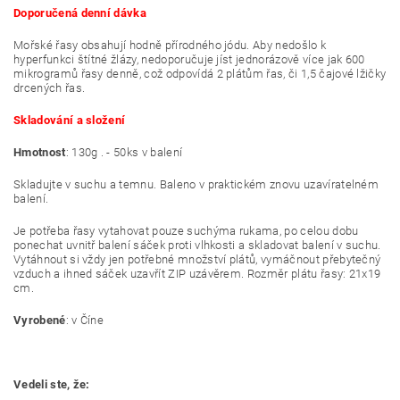
Doporučená denní dávka
Mořské řasy obsahují hodně přírodného jódu. Aby nedošlo k
hyperfunkci štítné žlázy, nedoporučuje jíst jednorázově více jak 600
mikrogramů řasy denně, což odpovídá 2 plátům řas, či 1,5 čajové lžičky
drcených řas.
Skladování a složení
Hmotnost
: 130g . - 50ks v balení
Skladujte v suchu a temnu. Baleno v praktickém znovu uzavíratelném
balení.
Je potřeba řasy vytahovat pouze suchýma rukama, po celou dobu
ponechat uvnitř balení sáček proti vlhkosti a skladovat balení v suchu.
Vytáhnout si vždy jen potřebné množství plátů, vymáčnout přebytečný
vzduch a ihned sáček uzavřít ZIP uzávěrem. Rozměr plátu řasy: 21x19
cm.
Vyrobené
: v Číne
Vedeli ste, že: