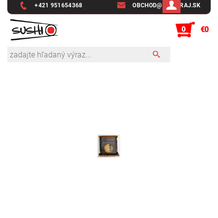
+421 951654368
OBCHOD@SUSHIRAJ.SK
0
€0