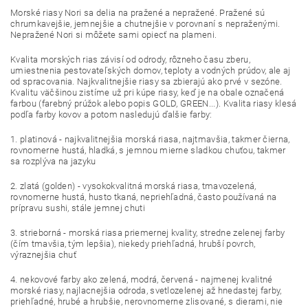
Morské riasy Nori sa delia na pražené a nepražené. Pražené sú
chrumkavejšie, jemnejšie a chutnejšie v porovnaní s nepraženými.
Nepražené Nori si môžete sami opiecť na plameni.
Kvalita morských rias závisí od odrody, rôzneho času zberu,
umiestnenia pestovateľských domov, teploty a vodných prúdov, ale aj
od spracovania. Najkvalitnejšie riasy sa zbierajú ako prvé v sezóne.
Kvalitu väčšinou zistíme už pri kúpe riasy, keď je na obale označená
farbou (farebný prúžok alebo popis GOLD, GREEN...). Kvalita riasy klesá
podľa farby kovov a potom nasledujú ďalšie farby:
1. platinová - najkvalitnejšia morská riasa, najtmavšia, takmer čierna,
rovnomerne hustá, hladká, s jemnou mierne sladkou chuťou, takmer
sa rozplýva na jazyku
2. zlatá (golden) - vysokokvalitná morská riasa, tmavozelená,
rovnomerne hustá, husto tkaná, nepriehľadná, často používaná na
prípravu sushi, stále jemnej chuti
3. strieborná - morská riasa priemernej kvality, stredne zelenej farby
(čím tmavšia, tým lepšia), niekedy priehľadná, hrubší povrch,
výraznejšia chuť
4. nekovové farby ako zelená, modrá, červená - najmenej kvalitné
morské riasy, najlacnejšia odroda, svetlozelenej až hnedastej farby,
priehľadné, hrubé a hrubšie, nerovnomerne zlisované, s dierami, nie