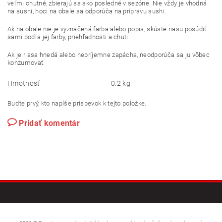
veľmi chutné, zbierajú sa ako posledné v sezóne. Nie vždy je vhodná
na sushi, hoci na obale sa odporúča na prípravu sushi.
Ak na obale nie je vyznačená farba alebo popis, skúste riasu posúdiť
sami podľa jej farby, priehľadnosti a chuti.
Ak je riasa hnedá alebo nepríjemne zapácha, neodporúča sa ju vôbec
konzumovať.
Hmotnosť
0.2 kg
Buďte prvý, kto napíše príspevok k tejto položke.
Pridať komentár