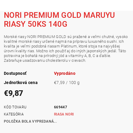
NORI PREMIUM GOLD MARUYU
RIASY 50KS 140G
Morské riasy NORI PREMIUM GOLD sú pražené a veľmi chutné, vysoko
kvalitné morské riasy určené najmä na prípravu luxusného sushi. Ich
kvalita je veľmi podobná riasam Platinum, ktoré stoja na najvyššej
úrovni kvality rias. Možno ich použiť aj do iných japonských jedál. Táto
potravina je bohatá na prírodný jód a vitamíny A, B, C a ďalšie.
Zabraňuje usadzovaniu cholesterolu v cievach.
Dostupnosť
Vyprodáno
Jednotková cena
€7,59 / 100 g
€9,87
KÓD TOVARU
669447
KATEGÓRIA
RIASA NORI
POLOŽKA BOLA VYPREDANÁ...