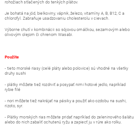
rohožiach stlačených do tenkých plátov.
Je bohatá na jód, bielkoviny, vápnik, železo, vitamíny A, B, B12, C a
chlorofyl. Zabraňuje usadzovaniu cholesterolu v cievach.
Výborne chutí v kombinácii so sójovou omáčkou, sezamovým alebo
olivovým olejom či chrenom Wasabi.
Použite
- tieto morské riasy (celé pláty alebo polovice) sú vhodné na všetky
druhy sushi
- plátky môžete tiež rozdrviť a posypať nimi hotové jedlo, napríklad
rybie filé
- nori môžete tiež nakrájať na pásiky a použiť ako ozdobu na sushi,
rizoto, syr.
- Plátky morských rias môžete pridať napríklad do zeleninového šalátu
alebo do nich zabaliť ochutenú ryžu a zapiecť ju v rúre ako rolku.