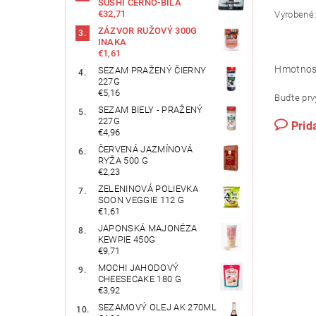
SUSHI ČERNO-BÍLÁ
€32,71
Vyrobené:
ZÁZVOR RUŽOVÝ 300G
INAKA
€1,61
Hmotnos
SEZAM PRAŽENÝ ČIERNY
227G
€5,16
Buďte prvý
SEZAM BIELY - PRAŽENÝ
227G
Prid
€4,96
ČERVENÁ JAZMÍNOVÁ
RYŽA 500 G
€2,23
ZELENINOVÁ POLIEVKA
SOON VEGGIE 112 G
€1,61
JAPONSKÁ MAJONÉZA
KEWPIE 450G
€9,71
MOCHI JAHODOVÝ
CHEESECAKE 180 G
€3,92
SEZAMOVÝ OLEJ AK 270ML