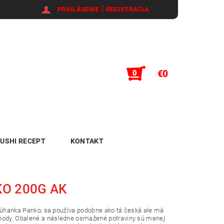
|
PRIHLÁSENIE
REGISTRÁCIA
€0
0
USHI RECEPT
KONTAKT
O 200G AK
rúhanka Panko, sa používa podobne ako tá česká ale má
hody. Obalené a následne osmažené potraviny sú menej