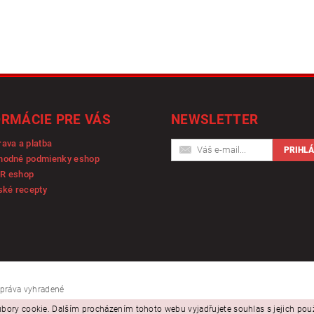
ORMÁCIE PRE VÁS
NEWSLETTER
ava a platba
hodné podmienky eshop
R eshop
ské recepty
y práva vyhradené
bory cookie. Dalším procházením tohoto webu vyjadřujete souhlas s jejich po