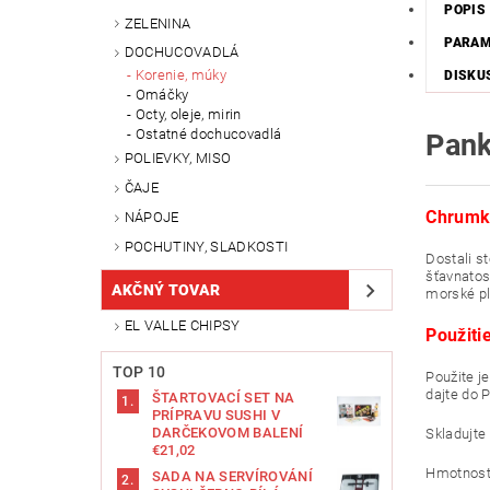
POPIS
ZELENINA
PARA
DOCHUCOVADLÁ
Korenie, múky
DISKU
Omáčky
Octy, oleje, mirin
Ostatné dochucovadlá
Pan
POLIEVKY, MISO
ČAJE
Chrumka
NÁPOJE
POCHUTINY, SLADKOSTI
Dostali st
šťavnatos
AKČNÝ TOVAR
morské pl
EL VALLE CHIPSY
Použiti
TOP 10
Použite j
dajte do 
ŠTARTOVACÍ SET NA
PRÍPRAVU SUSHI V
DARČEKOVOM BALENÍ
Skladujte
€21,02
Hmotnosť
SADA NA SERVÍROVÁNÍ