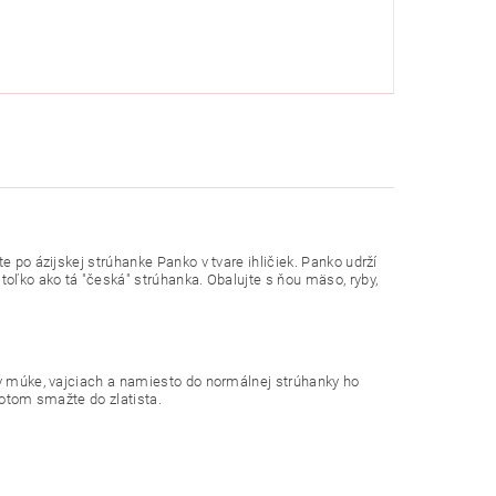
e po ázijskej strúhanke Panko v tvare ihličiek. Panko udrží
toľko ako tá "česká" strúhanka. Obalujte s ňou mäso, ryby,
 v múke, vajciach a namiesto do normálnej strúhanky ho
potom smažte do zlatista.