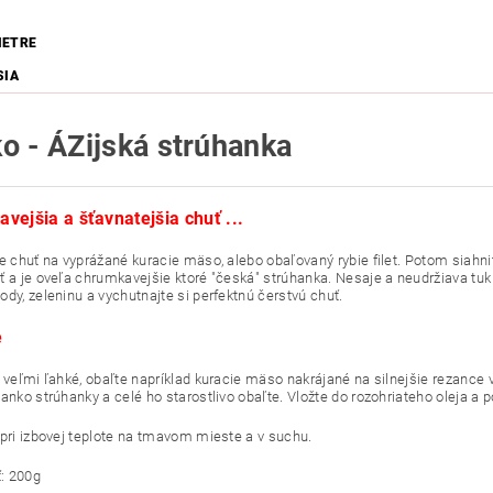
METRE
SIA
ko - ÁZijská strúhanka
vejšia a šťavnatejšia chuť ...
e chuť na vyprážané kuracie mäso, alebo obaľovaný rybie filet. Potom siahnit
ť a je oveľa chrumkavejšie ktoré "česká" strúhanka. Nesaje a neudržiava tuk 
ody, zeleninu a vychutnajte si perfektnú čerstvú chuť.
e
e veľmi ľahké, obaľte napríklad kuracie mäso nakrájané na silnejšie rezance
Panko strúhanky a celé ho starostlivo obaľte. Vložte do rozohriateho oleja a 
 pri izbovej teplote na tmavom mieste a v suchu.
: 200g