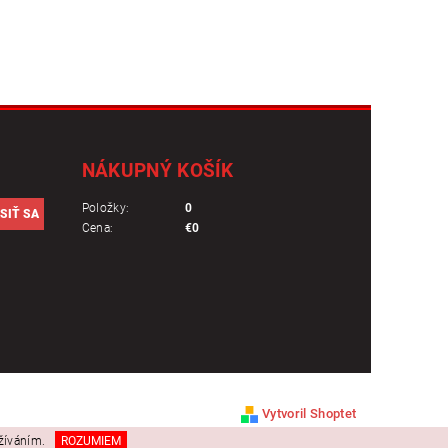
NÁKUPNÝ KOŠÍK
Položky:
0
Cena:
€0
Vytvoril Shoptet
užíváním.
ROZUMIEM