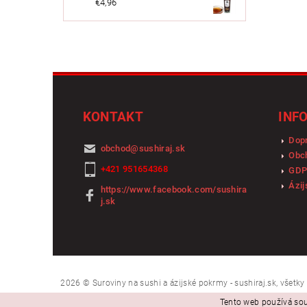
€4,96
KONTAKT
INF
Dopr
obchod
@
sushiraj.sk
Obc
+421 951654368
GDP
Ázij
https://www.facebook.com/sushira
j.sk
2026 © Suroviny na sushi a ázijské pokrmy - sushiraj.sk, všetk
Tento web používá sou