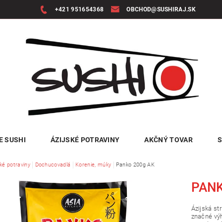
+421 951654368
OBCHOD@SUSHIRAJ.SK
E SUSHI
ÁZIJSKÉ POTRAVINY
AKČNÝ TOVAR
S
ké potraviny
Dochucovadlá
Korenie, múky
Panko 200g AK
PANK
Ázijská st
značné vý