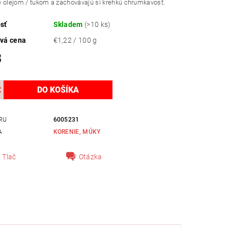
 olejom / tukom a zachovávajú si krehkú chrumkavosť.
sť
Skladem
(>10 ks)
vá cena
€1,22 / 100 g
3
RU
6005231
A
KORENIE, MÚKY
Tlač
Otázka