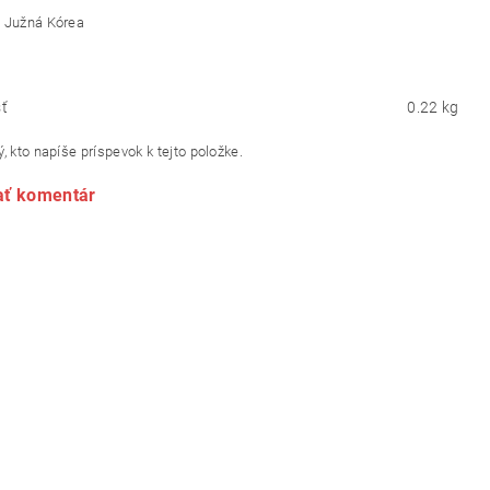
 Južná Kórea
ť
0.22 kg
, kto napíše príspevok k tejto položke.
ať komentár