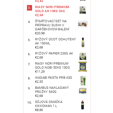
€3,42
RIASY NORI PREMIUM
GOLD AK 10KS 26G
€2,68
ŠTARTOVACÍ SET NA
PRÍPRAVU SUSHI V
DARČEKOVOM BALENÍ
€20,98
RYŽOVÝ OCOT OCHUTENÝ
AK 150ML
€2,68
RYŽOVÝ PAPIER 200G AK
€2,68
RIASY NORI PREMIUM
GOLD NOBI 50KS 130G
€11,29
WASABI PASTA PRB 43G
€2,35
BAMBUS NAKLADANÝ
PRÚŽKY 540G
€2,68
SÓJOVÁ OMÁČKA
KIKKOMAN 1 L
€8,86