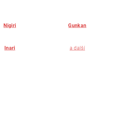
Nigiri
Gunkan
Inari
a další