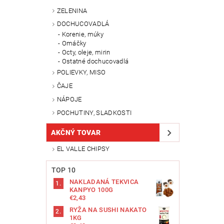
ZELENINA
DOCHUCOVADLÁ
Korenie, múky
Omáčky
Octy, oleje, mirin
Ostatné dochucovadlá
POLIEVKY, MISO
ČAJE
NÁPOJE
POCHUTINY, SLADKOSTI
AKČNÝ TOVAR
EL VALLE CHIPSY
TOP 10
NAKLADANÁ TEKVICA
KANPYO 100G
€2,43
RYŽA NA SUSHI NAKATO
1KG