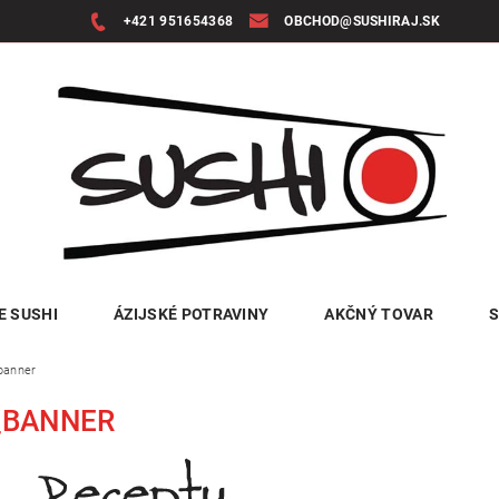
+421 951654368
OBCHOD@SUSHIRAJ.SK
E SUSHI
ÁZIJSKÉ POTRAVINY
AKČNÝ TOVAR
S
banner
_BANNER