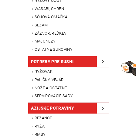
RYŽOVÝ OCOT
WASABI, CHREN
SÓJOVÁ OMÁČKA
SEZAM
ZÁZVOR, REĎKEV
MAJONEZY
OSTATNÉ SUROVINY
POTREBY PRE SUSHI
RYŽOVAR
PALIČKY, VEJÁR
NOŽE A OSTATNÉ
SERVÍROVACIE SADY
ÁZIJSKÉ POTRAVINY
REZANCE
RYŽA
RIASY