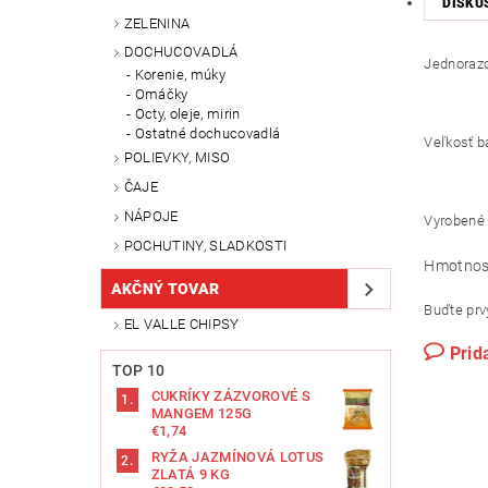
DISKU
ZELENINA
DOCHUCOVADLÁ
Jednorazo
Korenie, múky
Omáčky
Octy, oleje, mirin
Ostatné dochucovadlá
Veľkosť b
POLIEVKY, MISO
ČAJE
NÁPOJE
Vyrobené 
POCHUTINY, SLADKOSTI
Hmotnos
AKČNÝ TOVAR
Buďte prvý
EL VALLE CHIPSY
Prid
TOP 10
CUKRÍKY ZÁZVOROVÉ S
MANGEM 125G
€1,74
RYŽA JAZMÍNOVÁ LOTUS
ZLATÁ 9 KG