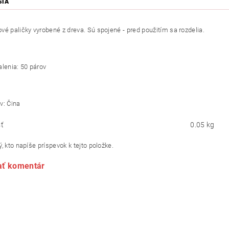
SIA
vé paličky vyrobené z dreva. Sú spojené - pred použitím sa rozdelia.
alenia: 50 párov
v: Čina
ť
0.05 kg
, kto napíše príspevok k tejto položke.
ať komentár