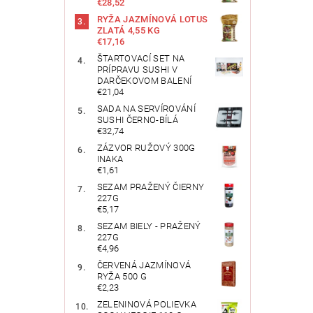
€28,52
RYŽA JAZMÍNOVÁ LOTUS
ZLATÁ 4,55 KG
€17,16
ŠTARTOVACÍ SET NA
PRÍPRAVU SUSHI V
DARČEKOVOM BALENÍ
€21,04
SADA NA SERVÍROVÁNÍ
SUSHI ČERNO-BÍLÁ
€32,74
ZÁZVOR RUŽOVÝ 300G
INAKA
€1,61
SEZAM PRAŽENÝ ČIERNY
227G
€5,17
SEZAM BIELY - PRAŽENÝ
227G
€4,96
ČERVENÁ JAZMÍNOVÁ
RYŽA 500 G
€2,23
ZELENINOVÁ POLIEVKA