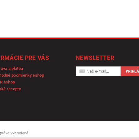
ORMÁCIE PRE VÁS
NEWSLETTER
ava a platba
hodné podmienky eshop
R eshop
ské recepty
y práva vyhradené