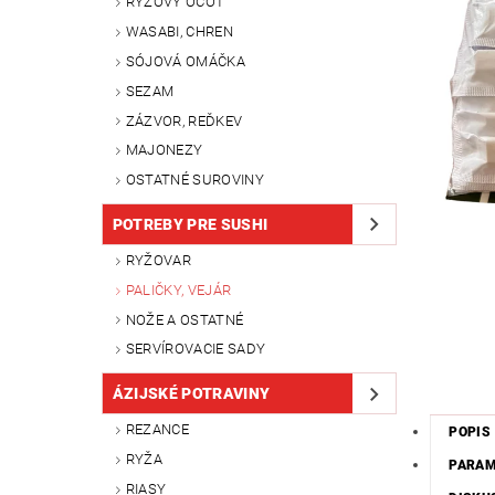
RYŽOVÝ OCOT
WASABI, CHREN
SÓJOVÁ OMÁČKA
SEZAM
ZÁZVOR, REĎKEV
MAJONEZY
OSTATNÉ SUROVINY
POTREBY PRE SUSHI
RYŽOVAR
PALIČKY, VEJÁR
NOŽE A OSTATNÉ
SERVÍROVACIE SADY
ÁZIJSKÉ POTRAVINY
REZANCE
POPIS
RYŽA
PARA
RIASY