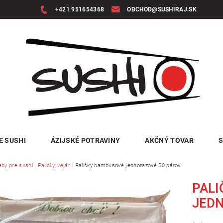
+421 951654368
OBCHOD@SUSHIRAJ.SK
E SUSHI
ÁZIJSKÉ POTRAVINY
AKČNÝ TOVAR
S
eby pre sushi
Paličky, vejár
Paličky bambusové jednorazové 50 párov
PAL
JED