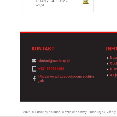
SOON VEGGIE 112 G
€1,61
KONTAKT
INF
Dopr
obchod
@
sushiraj.sk
Obc
+421 951654368
GDP
Ázij
https://www.facebook.com/sushira
j.sk
2026 © Suroviny na sushi a ázijské pokrmy - sushiraj.sk, všetk