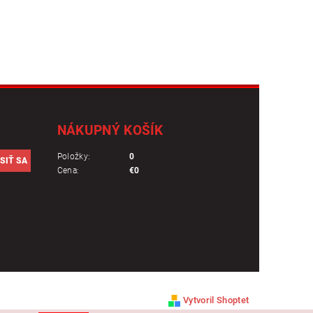
NÁKUPNÝ KOŠÍK
Položky:
0
Cena:
€0
Vytvoril Shoptet