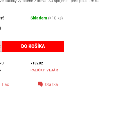
é paličky vyrobené z dreva. Sú spojené - pred použitím sa
sť
Skladem
(>10 ks)
0
RU
718282
A
PALIČKY, VEJÁR
Tlač
Otázka