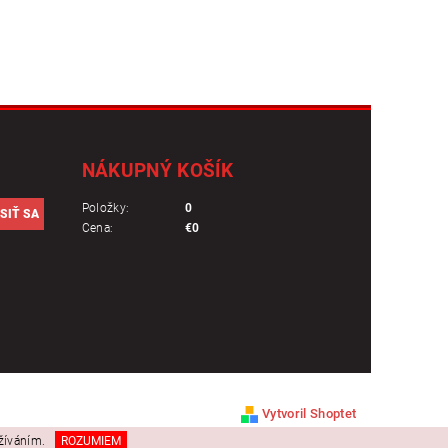
NÁKUPNÝ KOŠÍK
Položky:
0
Cena:
€0
Vytvoril Shoptet
užíváním.
ROZUMIEM