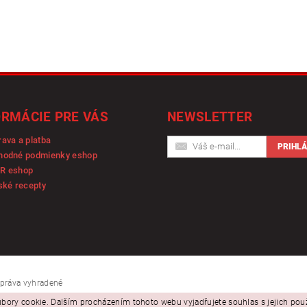
ORMÁCIE PRE VÁS
NEWSLETTER
ava a platba
hodné podmienky eshop
R eshop
ské recepty
y práva vyhradené
bory cookie. Dalším procházením tohoto webu vyjadřujete souhlas s jejich po