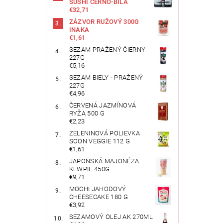
SUSHI ČERNO-BÍLÁ
€32,71
ZÁZVOR RUŽOVÝ 300G
INAKA
€1,61
SEZAM PRAŽENÝ ČIERNY
227G
€5,16
SEZAM BIELY - PRAŽENÝ
227G
€4,96
ČERVENÁ JAZMÍNOVÁ
RYŽA 500 G
€2,23
ZELENINOVÁ POLIEVKA
SOON VEGGIE 112 G
€1,61
JAPONSKÁ MAJONÉZA
KEWPIE 450G
€9,71
MOCHI JAHODOVÝ
CHEESECAKE 180 G
€3,92
SEZAMOVÝ OLEJ AK 270ML