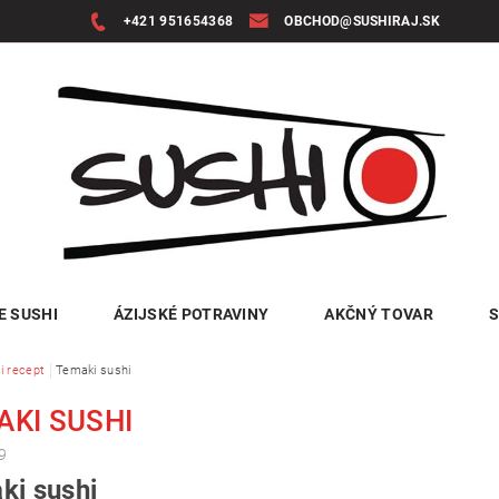
+421 951654368
OBCHOD@SUSHIRAJ.SK
E SUSHI
ÁZIJSKÉ POTRAVINY
AKČNÝ TOVAR
S
i recept
Temaki sushi
AKI SUSHI
9
ki sushi