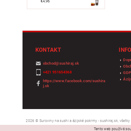
€4,96
KONTAKT
INF
Dopr
obchod
@
sushiraj.sk
Obc
+421 951654368
GDP
Ázij
https://www.facebook.com/sushira
j.sk
2026 © Suroviny na sushi a ázijské pokrmy - sushiraj.sk, všetk
Tento web používá sou