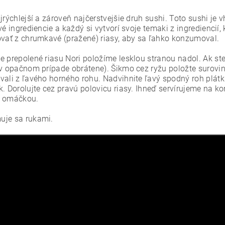
jrýchlejší a zároveň najčerstvejšie druh sushi. Toto sushi je 
vé ingrediencie a každý si vytvorí svoje temaki z ingrediencií
ovať z chrumkavé (pražené) riasy, aby sa ľahko konzumoval.
e prepolené riasu Nori položíme lesklou stranou nadol. Ak ste 
(v opačnom prípade obrátene). Šikmo cez ryžu položte surovin
vali z ľavého horného rohu. Nadvihnite ľavý spodný roh plátku
k. Dorolujte cez pravú polovicu riasy. Ihneď servírujeme na
u omáčkou.
je sa rukami.