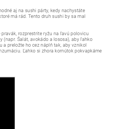
vhodné aj na sushi párty, kedy nachystáte
, ktoré má rád. Tento druh sushi by sa mal
pravák, rozprestrite ryžu na ľavú polovicu
y (napr. Šalát, avokádo a lososa), aby ľahko
 a preložte ho cez náplň tak, aby vznikol
 konzumáciu. Ľahko si zhora kornútok pokvapkáme