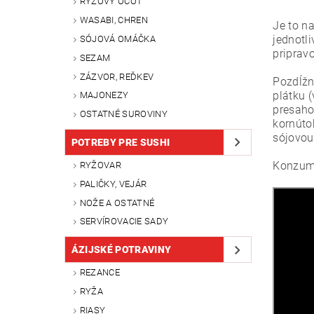
RYŽOVÝ OCOT
WASABI, CHREN
Je to na
jednotli
SÓJOVÁ OMÁČKA
priprav
SEZAM
ZÁZVOR, REĎKEV
Pozdĺžn
plátku 
MAJONEZY
presaho
OSTATNÉ SUROVINY
kornúto
sójovo
POTREBY PRE SUSHI
Konzumu
RYŽOVAR
PALIČKY, VEJÁR
NOŽE A OSTATNÉ
SERVÍROVACIE SADY
ÁZIJSKÉ POTRAVINY
REZANCE
RYŽA
RIASY