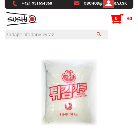
+421 951654368
OBCHOD@SUSHIRAJ.SK
0
€0