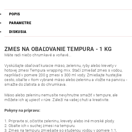
POPIS
PARAMETRE
DISKUSIA
ZMES NA OBAĽOVANIE TEMPURA - 1 KG
Máte radi niečo chrumkavé a voňavé...
Vyskúšajte obaľovať kuracie mäso, zeleninu, ryby alebo krevety v
hotovej zmesi Tempura wrapping mix. Stačí zmiešať zmes s vodou,
napríklad v pomere 200 g zmesi s 300 ml vody. Zmiešajte hustejšie
cesto, obaľte v ňom vybrané mäso alebo zeleninu a vložte na panvicu -
smažte do zlatista a do chrumkava.
Mäso alebo zeleninu nemusíte nevyhnutne smažiť v tempure, ale
môžete ich aj upiecť v rúre. Záleží na vašej chuti a kreativite.
Pokyny na prípravu:
1. Pripravte si, očistite zeleninu, krevety alebo iné morské plody.
2. Obalte ich v suchej zmesi na tempuru.
3. Zmes na tempuru zmiešajte so studenou vodou v pomere 1:1,