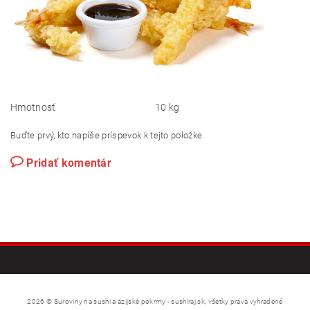
Hmotnosť
10 kg
Buďte prvý, kto napíše príspevok k tejto položke.
Pridať komentár
2026 © Suroviny na sushi a ázijské pokrmy - sushiraj.sk, všetky práva vyhradené