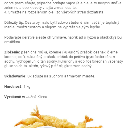
dobre premiešajte, prípadne pridajte vajce (ale nie je to nevyhnutné) a
zeleninu alebo krevety v tejto zmesi obalte.
4. Smažte na rozpálenom oleji zo všetkých strán dozlatista.
Dôležitý tip: Cesto by malo byť ľadovo studené, čím väčší je teplotný
rozdiel medzi cestom a olejom na vyprážanie, tým lepšie.
Podávajte čerstvé a ešte chrumkavé, napríklad s ryžou a sladkokyslou
omáčkou.
Zloženie:
pšeničná múka, korenie (kukuričný prášok, cesnak, čierne
korenie, soľ), kukuričný prášok, prášok do pečiva (pyrofosforečnan
sodný, hydrogenuhličitan sodný, kukuričný škrob, fosforečnan vápenatý,
glukono delta laktón, ryžový prášok, glutaman sodný.
Skladovanie:
Skladujte na suchom a tmavom mieste.
Hmotnosť:
1 kg
Vyrobené v:
Južná Kórea