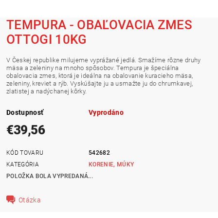
TEMPURA - OBAĽOVACIA ZMES
OTTOGI 10KG
V Českej republike milujeme vyprážané jedlá. Smažíme rôzne druhy
mäsa a zeleniny na mnoho spôsobov. Tempura je špeciálna
obalovacia zmes, ktorá je ideálna na obalovanie kuracieho mäsa,
zeleniny, kreviet a rýb. Vyskúšajte ju a usmažte ju do chrumkavej,
zlatistej a nadýchanej kôrky.
Dostupnosť
Vyprodáno
€39,56
KÓD TOVARU
542682
KATEGÓRIA
KORENIE, MÚKY
POLOŽKA BOLA VYPREDANÁ...
Otázka