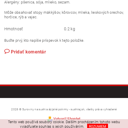
Alergény: pšenica, sója, mlieko, sezam.
Môže obsahovať stopy mäkkýšov, kôrovcov, mlieka, lieskových orechov,
horčice, rýb a vajec.
Hmotnosť
0.2 kg
Buďte prvý, kto napíše príspevok k tejto položke.
Pridať komentár
2026 © Suroviny na sushi a ázijské pokrmy - sushiraj.sk, všetky práva vyhradené
Vytvoril Shoptet
Tento web používá soubory cookie. Dalším procházením tohoto webu
vyjadřujete souhlas s jejich používáním.
ROZUMIEM