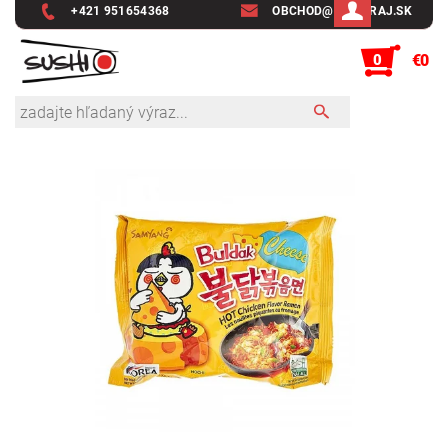
+421 951654368
OBCHOD@SUSHIRAJ.SK
0
€0