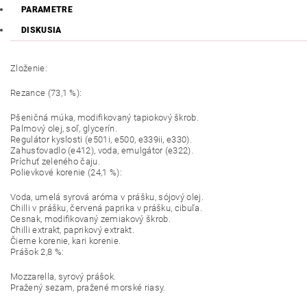
PARAMETRE
DISKUSIA
Zloženie:
Rezance (73,1 %):
Pšeničná múka, modifikovaný tapiokový škrob.
Palmový olej, soľ, glycerín.
Regulátor kyslosti (e501i, e500, e339ii, e330).
Zahusťovadlo (e412), voda, emulgátor (e322).
Príchuť zeleného čaju.
Polievkové korenie (24,1 %):
Voda, umelá syrová aróma v prášku, sójový olej.
Chilli v prášku, červená paprika v prášku, cibuľa.
Cesnak, modifikovaný zemiakový škrob.
Chilli extrakt, paprikový extrakt.
Čierne korenie, kari korenie.
Prášok 2,8 %:
Mozzarella, syrový prášok.
Pražený sezam, pražené morské riasy.