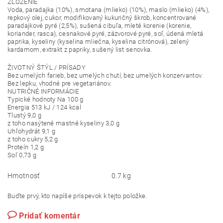
ZLOŽENIE
Voda, paradajka (10%), smotana (mlieko) (10%), maslo (mlieko) (4%),
repkový olej, cukor, modifikovaný kukuričný škrob, koncentrované
paradajkové pyré (2,5%), sušená cibuľa, mleté korenie (korenie,
koriander, rasca), cesnakové pyré, zázvorové pyré, soľ, údená mletá
paprika, kyseliny (kyselina mliečna, kyselina citrónová), zelený
kardamom, extrakt z papriky, sušený list senovka.
ŽIVOTNÝ ŠTÝL / PRÍSADY
Bez umelých farieb, bez umelých chutí, bez umelých konzervantov.
Bez lepku, vhodné pre vegetariánov.
NUTRIČNÉ INFORMÁCIE
Typické hodnoty Na 100 g
Energia 513 kJ / 124 kcal
Tlustý 9,0 g
z toho nasýtené mastné kyseliny 3,0 g
Uhľohydrát 9,1 g
z toho cukry 5,2 g
Proteín 1,2 g
Soľ 0,73 g
Hmotnosť
0.7 kg
Buďte prvý, kto napíše príspevok k tejto položke.
Pridať komentár