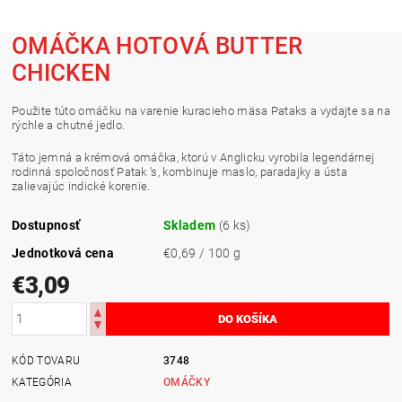
OMÁČKA HOTOVÁ BUTTER
CHICKEN
Použite túto omáčku na varenie kuracieho mäsa Pataks a vydajte sa na
rýchle a chutné jedlo.
Táto jemná a krémová omáčka, ktorú v Anglicku vyrobila legendárnej
rodinná spoločnosť Patak 's, kombinuje maslo, paradajky a ústa
zalievajúc indické korenie.
Dostupnosť
Skladem
(6 ks)
Jednotková cena
€0,69 / 100 g
€3,09
KÓD TOVARU
3748
KATEGÓRIA
OMÁČKY