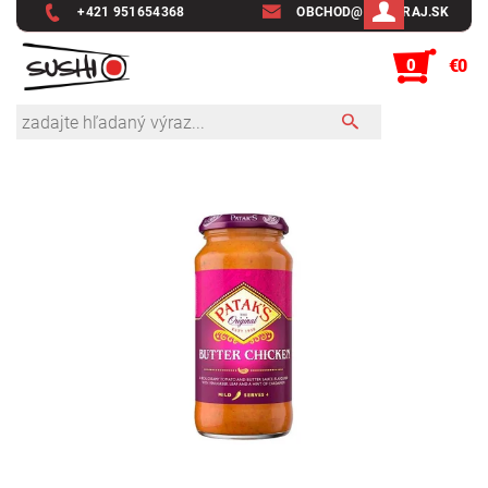
+421 951654368
OBCHOD@SUSHIRAJ.SK
0
€0