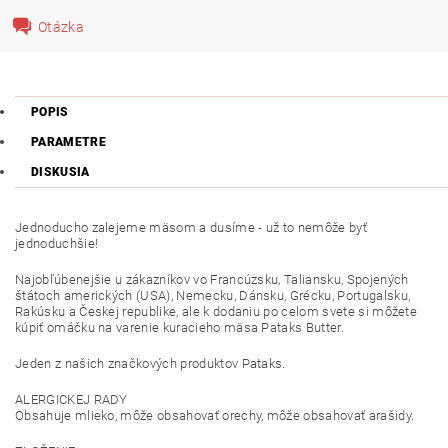
Otázka
POPIS
PARAMETRE
DISKUSIA
Jednoducho zalejeme mäsom a dusíme - už to nemôže byť
jednoduchšie!
Najobľúbenejšie u zákazníkov vo Francúzsku, Taliansku, Spojených
štátoch amerických (USA), Nemecku, Dánsku, Grécku, Portugalsku,
Rakúsku a Českej republike, ale k dodaniu po celom svete si môžete
kúpiť omáčku na varenie kuracieho mäsa Pataks Butter.
Jeden z našich značkových produktov Pataks.
ALERGICKEJ RADY
Obsahuje mlieko, môže obsahovať orechy, môže obsahovať arašidy.