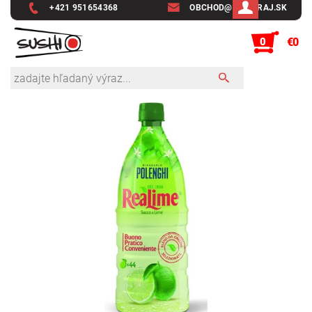
+421 951654368
OBCHOD@SUSHIRAJ.SK
0
€0