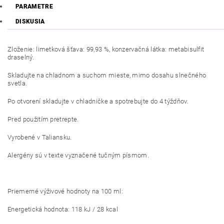
PARAMETRE
DISKUSIA
Zloženie: limetková šťava: 99,93 %, konzervačná látka: metabisulfit
draselný.
Skladujte na chladnom a suchom mieste, mimo dosahu slnečného
svetla.
Po otvorení skladujte v chladničke a spotrebujte do 4 týždňov.
Pred použitím pretrepte.
Vyrobené v Taliansku.
Alergény sú v texte vyznačené tučným písmom.
Priemerné výživové hodnoty na 100 ml:
Energetická hodnota: 118 kJ / 28 kcal