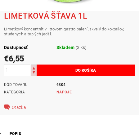
LIMETKOVÁ ŠŤAVA 1L
Limetkový koncentrát v litrovom gastro balení, skvelý do koktailov,
studených a teplých jedál.
Dostupnosť
Skladem
(3 ks)
€6,55
KÓD TOVARU
6304
KATEGÓRIA
NÁPOJE
Otázka
POPIS