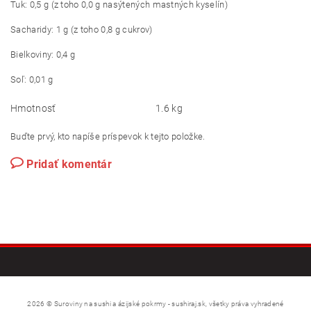
Tuk: 0,5 g (z toho 0,0 g nasýtených mastných kyselín)
Sacharidy: 1 g (z toho 0,8 g cukrov)
Bielkoviny: 0,4 g
Soľ: 0,01 g
Hmotnosť
1.6 kg
Buďte prvý, kto napíše príspevok k tejto položke.
Pridať komentár
2026 © Suroviny na sushi a ázijské pokrmy - sushiraj.sk, všetky práva vyhradené