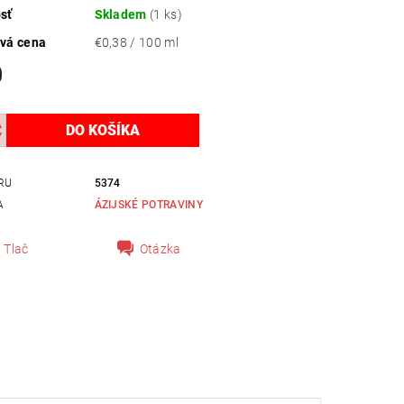
sť
Skladem
(1 ks)
vá cena
€0,38 / 100 ml
0
RU
5374
A
ÁZIJSKÉ POTRAVINY
Tlač
Otázka