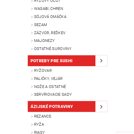
RYŽOVÝ OCOT
WASABI, CHREN
SÓJOVÁ OMÁČKA
SEZAM
ZÁZVOR, REĎKEV
MAJONEZY
OSTATNÉ SUROVINY
POTREBY PRE SUSHI
RYŽOVAR
PALIČKY, VEJÁR
NOŽE A OSTATNÉ
SERVÍROVACIE SADY
ÁZIJSKÉ POTRAVINY
REZANCE
RYŽA
RIASY