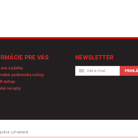
ORMÁCIE PRE VÁS
NEWSLETTER
ava a platba
hodné podmienky eshop
R eshop
ské recepty
y práva vyhradené