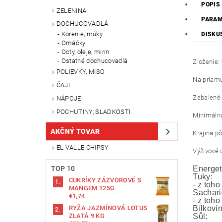
POPIS
ZELENINA
PARA
DOCHUCOVADLÁ
Korenie, múky
DISKU
Omáčky
Octy, oleje, mirin
Ostatné dochucovadlá
Zloženie: 
POLIEVKY, MISO
Na priamu
ČAJE
Zabalené 
NÁPOJE
POCHUTINY, SLADKOSTI
Minimálna
AKČNÝ TOVAR
Krajina p
EL VALLE CHIPSY
Výživové 
TOP 10
Energet
Tuky:
CUKRÍKY ZÁZVOROVÉ S
- z toh
MANGEM 125G
Sachari
€1,74
- z toho
RYŽA JAZMÍNOVÁ LOTUS
Bílkovin
ZLATÁ 9 KG
Sůl: