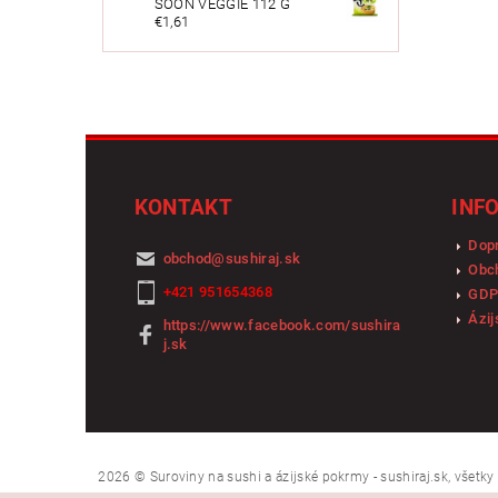
SOON VEGGIE 112 G
€1,61
KONTAKT
INF
Dopr
obchod
@
sushiraj.sk
Obc
+421 951654368
GDP
Ázij
https://www.facebook.com/sushira
j.sk
2026 © Suroviny na sushi a ázijské pokrmy - sushiraj.sk, všetk