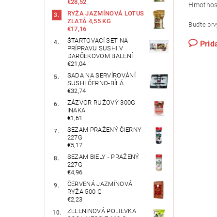
€28,52
Hmotnos
RYŽA JAZMÍNOVÁ LOTUS
ZLATÁ 4,55 KG
Buďte prvý
€17,16
ŠTARTOVACÍ SET NA
Prid
PRÍPRAVU SUSHI V
DARČEKOVOM BALENÍ
€21,04
SADA NA SERVÍROVÁNÍ
SUSHI ČERNO-BÍLÁ
€32,74
ZÁZVOR RUŽOVÝ 300G
INAKA
€1,61
SEZAM PRAŽENÝ ČIERNY
227G
€5,17
SEZAM BIELY - PRAŽENÝ
227G
€4,96
ČERVENÁ JAZMÍNOVÁ
RYŽA 500 G
€2,23
ZELENINOVÁ POLIEVKA