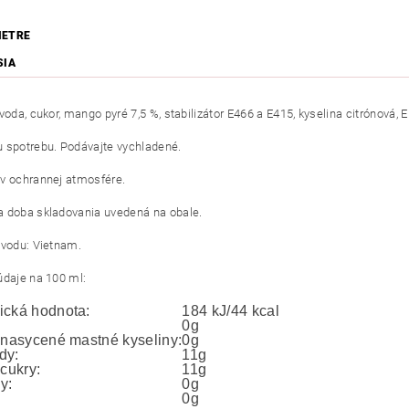
METRE
SIA
voda, cukor, mango pyré 7,5 %, stabilizátor E466 a E415, kyselina citrónová, 
 spotrebu. Podávajte vychladené.
v ochrannej atmosfére.
 doba skladovania uvedená na obale.
ôvodu: Vietnam.
údaje na 100 ml:
ická hodnota:
184 kJ/44 kcal
0g
o nasycené mastné kyseliny:
0g
dy:
11g
 cukry:
11g
y:
0g
0g