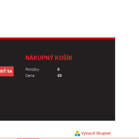
NÁKUPNÝ KOŠÍK
Položky:
0
Cena:
€0
Vytvoril Shoptet