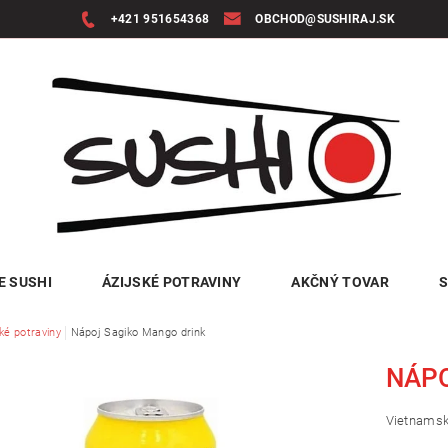
+421 951654368
OBCHOD@SUSHIRAJ.SK
E SUSHI
ÁZIJSKÉ POTRAVINY
AKČNÝ TOVAR
S
ké potraviny
Nápoj Sagiko Mango drink
NÁPO
Vietnamsk