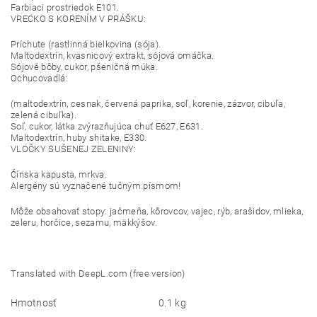
Farbiaci prostriedok E101.
VRECKO S KORENÍM V PRÁŠKU:
Príchute (rastlinná bielkovina (sója).
Maltodextrín, kvasnicový extrakt, sójová omáčka.
Sójové bôby, cukor, pšeničná múka.
Ochucovadlá:
(maltodextrín, cesnak, červená paprika, soľ, korenie, zázvor, cibuľa,
zelená cibuľka).
Soľ, cukor, látka zvýrazňujúca chuť E627, E631.
Maltodextrín, huby shitake, E330.
VLOČKY SUŠENEJ ZELENINY:
Čínska kapusta, mrkva.
Alergény sú vyznačené tučným písmom!
Môže obsahovať stopy: jačmeňa, kôrovcov, vajec, rýb, arašidov, mlieka,
zeleru, horčice, sezamu, mäkkýšov.
Translated with DeepL.com (free version)
Hmotnosť
0.1 kg