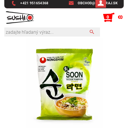
+421 951654368
OBCHOD@SUSHIRAJ.SK
0
€0