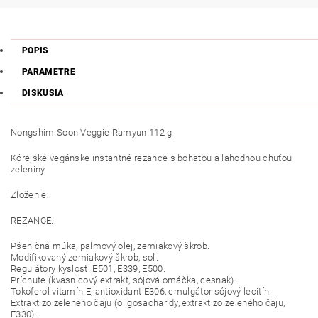
POPIS
PARAMETRE
DISKUSIA
Nongshim Soon Veggie Ramyun 112 g
Kórejské vegánske instantné rezance s bohatou a lahodnou chuťou
zeleniny
Zloženie:
REZANCE:
Pšeničná múka, palmový olej, zemiakový škrob.
Modifikovaný zemiakový škrob, soľ.
Regulátory kyslosti E501, E339, E500.
Príchute (kvasnicový extrakt, sójová omáčka, cesnak).
Tokoferol vitamín E, antioxidant E306, emulgátor sójový lecitín.
Extrakt zo zeleného čaju (oligosacharidy, extrakt zo zeleného čaju,
E330).