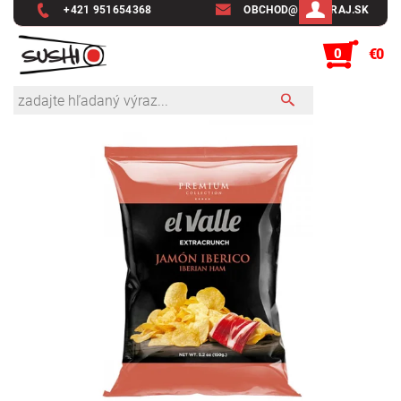
+421 951654368
OBCHOD@SUSHIRAJ.SK
0
€0