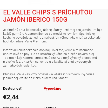
EL VALLE CHIPS S PRÍCHUŤOU
JAMÓN IBERICO 150G
Jedinečnú chuť španielskej údenej šunky - známej ako jamón - miluje
každý gurmán. A Jamón Ibérico sa medzi milovníkmi španielskej
kuchyne považuje za jednu z najlepších vôbec. Ako chuť sa dokonale
hodí do radu el Valle Premium.
Intenzívnu chuť dokonale dopĺňajú kvalitné, veľké a mimoriadne
chrumkavé chipsy. Tie sa smažia výlučne na slnečnicovom oleji.
Teplota nikdy nesmie presiahnuť 150 °C a celý výrobný proces má
niekoľko fáz, v ktorých sa kontroluje kvalita aj chuť vyrobených
zemiakových lupienkov.
Chipsy el Valle vás vždy potešia - a vďaka ich širokému výberu a
jedinečnej kvalite sa k nim budete radi vracať.
Dostupnosť
Vyprodáno
€2,44