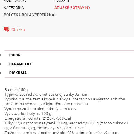
KÓD TOVARU
4037741
KATEGÓRIA
ÁZIJSKÉ POTRAVINY
POLOŽKA BOLA VYPREDANÁ...
Otázka
POPIS
PARAMETRE
DISKUSIA
Balenie 150g
Typická španielska chuť sušenej šunky Jamón
Vysoko kvalitné zemiakové lupienky s intenzívnou a výraznou chuťou
Udržateľná výroba s veľkým dôrazom na kvalitu
Vyrobené zo špeciálnej odrody zemiakov
Výživové hodnoty na 100 g:
Energetická hodnota: 2120kJ/508kcal
Tuky: 27,8 g (z toho nasýtené: 3,1 g), Sacharidy: 60,6 g (z toho cukry: <1
g), Vláknina: 3,3 g, Bielkoviny: 5,7 g, Soľ: 1,7 g
Zloženie: zemiaky, slnečnicový olej 28%, aróma (glukózový sirup,