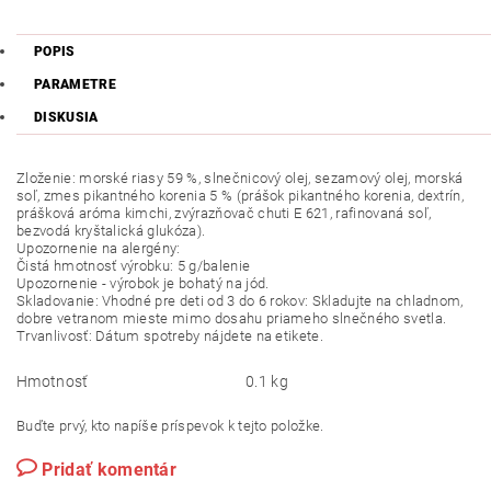
POPIS
PARAMETRE
DISKUSIA
Zloženie: morské riasy 59 %, slnečnicový olej, sezamový olej, morská
soľ, zmes pikantného korenia 5 % (prášok pikantného korenia, dextrín,
prášková aróma kimchi, zvýrazňovač chuti E 621, rafinovaná soľ,
bezvodá kryštalická glukóza).
Upozornenie na alergény:
Čistá hmotnosť výrobku: 5 g/balenie
Upozornenie - výrobok je bohatý na jód.
Skladovanie: Vhodné pre deti od 3 do 6 rokov: Skladujte na chladnom,
dobre vetranom mieste mimo dosahu priameho slnečného svetla.
Trvanlivosť: Dátum spotreby nájdete na etikete.
Hmotnosť
0.1 kg
Buďte prvý, kto napíše príspevok k tejto položke.
Pridať komentár