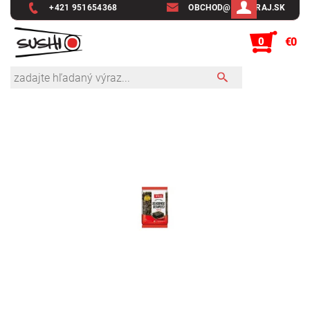
+421 951654368
OBCHOD@SUSHIRAJ.SK
0
€0