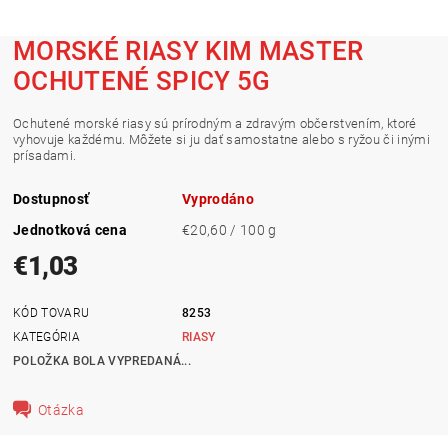
MORSKÉ RIASY KIM MASTER
OCHUTENÉ SPICY 5G
Ochutené morské riasy sú prírodným a zdravým občerstvením, ktoré
vyhovuje každému. Môžete si ju dať samostatne alebo s ryžou či inými
prísadami.
Dostupnosť
Vyprodáno
Jednotková cena
€20,60 / 100 g
€1,03
KÓD TOVARU
8253
KATEGÓRIA
RIASY
POLOŽKA BOLA VYPREDANÁ...
Otázka