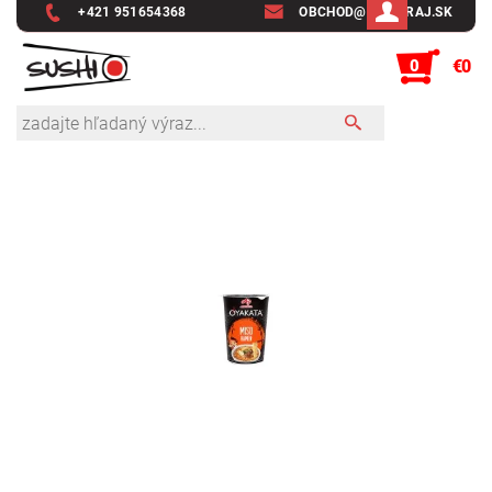
+421 951654368
OBCHOD@SUSHIRAJ.SK
0
€0