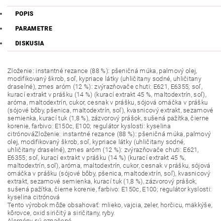
POPIS
PARAMETRE
DISKUSIA
Zloženie: instantné rezance (88 %): pšeničná múka, palmový olej,
modifikovaný škrob, soľ, kypriace látky (uhličitany sodné, uhličitany
draselné), zmes aróm (12 %): zvýrazňovače chuti: E621, E6355; soľ,
kurací extrakt v prášku (14 %) (kurací extrakt 45 %, maltodextrín, soľ),
aróma, maltodextrín, cukor, cesnak v prášku, sójová omáčka v prášku
(sójové bôby, pšenica, maltodextrín, soľ), kvasnicový extrakt, sezamové
semienka, kurací tuk (1,8 %), zázvorový prášok, sušená pažítka, čierne
korenie, farbivo: E150c, E100; regulátor kyslosti: kyselina
citrónováZloženie: instantné rezance (88 %): pšeničná múka, palmový
olej, modifikovaný škrob, soľ, kypriace látky (uhličitany sodné,
uhličitany draselné), zmes aróm (12 %): zvýrazňovače chuti: E621,
E6355; soľ, kurací extrakt v prášku (14 %) (kurací extrakt 45 %,
maltodextrín, soľ), aróma, maltodextrín, cukor, cesnak v prášku, sójová
omáčka v prášku (sójové bôby, pšenica, maltodextrín, soľ), kvasnicový
extrakt, sezamové semienka, kurací tuk (1,8 %), zázvorový prášok,
sušená pažítka, čierne korenie, farbivo: E150c, E100; regulátor kyslosti:
kyselina citrónová
Tento výrobok môže obsahovať: mlieko, vajcia, zeler, horčicu, mäkkýše,
kôrovce, oxid siričitý a siričitany, ryby.
Alergény sú označené.