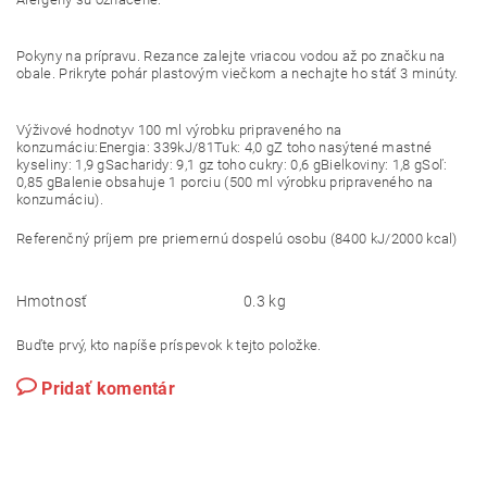
Pokyny na prípravu. Rezance zalejte vriacou vodou až po značku na
obale. Prikryte pohár plastovým viečkom a nechajte ho stáť 3 minúty.
Výživové hodnotyv 100 ml výrobku pripraveného na
konzumáciu:Energia: 339kJ/81Tuk: 4,0 gZ toho nasýtené mastné
kyseliny: 1,9 gSacharidy: 9,1 gz toho cukry: 0,6 gBielkoviny: 1,8 gSoľ:
0,85 gBalenie obsahuje 1 porciu (500 ml výrobku pripraveného na
konzumáciu).
Referenčný príjem pre priemernú dospelú osobu (8400 kJ/2000 kcal)
Hmotnosť
0.3 kg
Buďte prvý, kto napíše príspevok k tejto položke.
Pridať komentár