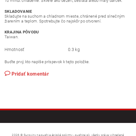
10 minút chladenie. Skvelé ako dezert, desiata alebo malý darček.
SKLADOVANIE
Skladujte na suchom a chladnom mieste, chránené pred slnečným
žiarením a teplom. Spotrebujte čo najskôr po otvorení.
KRAJINA PÔVODU
Taiwan.
Hmotnosť
0.3 kg
Buďte prvý, kto napíše príspevok k tejto položke.
Pridať komentár
2026 © Suroviny na sushi a ázijské pokrmy - sushiraj.sk, všetky práva vyhradené