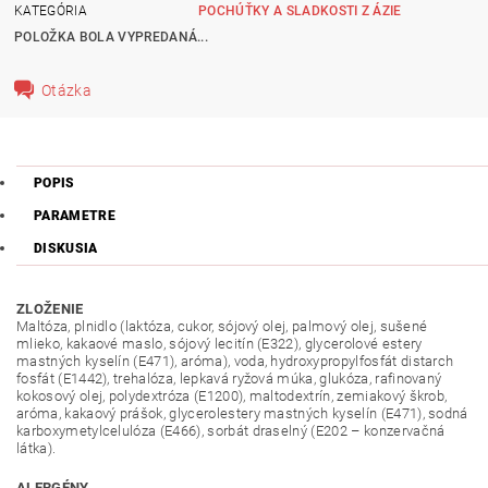
KATEGÓRIA
POCHÚŤKY A SLADKOSTI Z ÁZIE
POLOŽKA BOLA VYPREDANÁ...
Otázka
POPIS
PARAMETRE
DISKUSIA
ZLOŽENIE
Maltóza, plnidlo (laktóza, cukor, sójový olej, palmový olej, sušené
mlieko, kakaové maslo, sójový lecitín (E322), glycerolové estery
mastných kyselín (E471), aróma), voda, hydroxypropylfosfát distarch
fosfát (E1442), trehalóza, lepkavá ryžová múka, glukóza, rafinovaný
kokosový olej, polydextróza (E1200), maltodextrín, zemiakový škrob,
aróma, kakaový prášok, glycerolestery mastných kyselín (E471), sodná
karboxymetylcelulóza (E466), sorbát draselný (E202 – konzervačná
látka).
ALERGÉNY