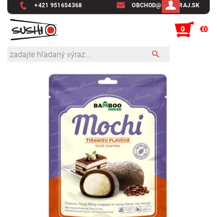
+421 951654368
OBCHOD@SUSHIRAJ.SK
0
€0