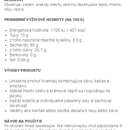
Obsahuje: sezam, arašidy, orechy, obilniny obsahujúce lepok, mlieko,
sóju, vajcia.
PRIEMERNÉ VÝŽIVOVÉ HODNOTY (NA 100 G)
Energetická hodnota: 1705 kJ / 407 kcal
Tuky: 10 g
z toho nasýtené mastné kyseliny: 3,3 g
Sacharidy: 80 g
z toho cukry: 26,7 g
Bielkoviny: 0 g
Soľ: 0,06 g
VÝHODY PRODUKTU
Unikátna príchuť tiramisu kombinujúca kávu, kakao a
smotanu.
Mäkké mochi cesto a krémová náplň sa rozpúšťajú na
jazyku.
Každý koláčik je individuálne zabalený, aby si zachoval
čerstvosť.
Ideálny ako darček alebo sladká desiata k čaju alebo káve.
NÁVOD NA POUŽITIE
Po otvorení ihneď spotrebujte. Pre intenzívnejšiu chuť odporúčame 5-