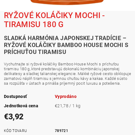
RYŽOVÉ KOLÁČIKY MOCHI -
TIRAMISU 180 G
SLADKÁ HARMÓNIA JAPONSKEJ TRADÍCIE –
RYŽOVÉ KOLÁČIKY BAMBOO HOUSE MOCHI S
PRÍCHUŤOU TIRAMISU
Vychutnajte si ryžové koláčiky Bamboo House Mochi s príchuťou
tiramisu 180 g, ktoré predstavujú dokonalú kombináciu japonskej
delikatesy a sladkej talianskej elegancie. Mäkké ryžové cesto obklopuje
zamatovú náplň tiramisu s jemnou chuťou kávy a kakaa. Každé sústo
sa rozpúšťa v ústach a prináša príjemný pocit luxusu a potešenia.
Dostupnosť
Vyprodáno
Jednotková cena
€21,78 / 1 kg
€3,92
KÓD TOVARU
789721