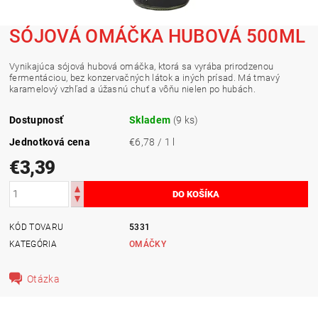
SÓJOVÁ OMÁČKA HUBOVÁ 500ML
Vynikajúca sójová hubová omáčka, ktorá sa vyrába prirodzenou
fermentáciou, bez konzervačných látok a iných prísad. Má tmavý
karamelový vzhľad a úžasnú chuť a vôňu nielen po hubách.
Dostupnosť
Skladem
(9 ks)
Jednotková cena
€6,78 / 1 l
€3,39
KÓD TOVARU
5331
KATEGÓRIA
OMÁČKY
Otázka