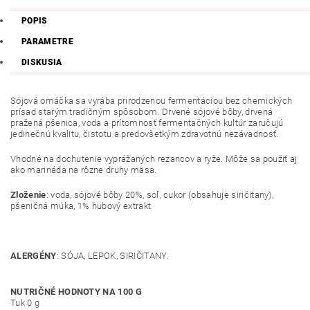
POPIS
PARAMETRE
DISKUSIA
Sójová omáčka sa vyrába prirodzenou fermentáciou bez chemických
prísad starým tradičným spôsobom. Drvené sójové bôby, drvená
pražená pšenica, voda a prítomnosť fermentačných kultúr zaručujú
jedinečnú kvalitu, čistotu a predovšetkým zdravotnú nezávadnosť.
Vhodné na dochutenie vyprážaných rezancov a ryže. Môže sa použiť aj
ako marináda na rôzne druhy mäsa.
Zloženie
: voda, sójové bôby 20%, soľ, cukor (obsahuje siričitany),
pšeničná múka, 1% hubový extrakt
ALERGÉNY
: SÓJA, LEPOK, SIRIČITANY.
NUTRIČNÉ HODNOTY NA 100 G
Tuk 0 g