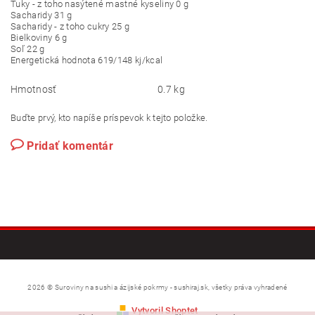
Tuky - z toho nasýtené mastné kyseliny 0 g
Sacharidy 31 g
Sacharidy - z toho cukry 25 g
Bielkoviny 6 g
Soľ 22 g
Energetická hodnota 619/148 kj/kcal
Hmotnosť
0.7 kg
Buďte prvý, kto napíše príspevok k tejto položke.
Pridať komentár
2026 © Suroviny na sushi a ázijské pokrmy - sushiraj.sk, všetky práva vyhradené
Vytvoril Shoptet