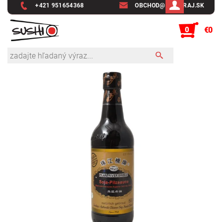
+421 951654368
OBCHOD@SUSHIRAJ.SK
0
€0