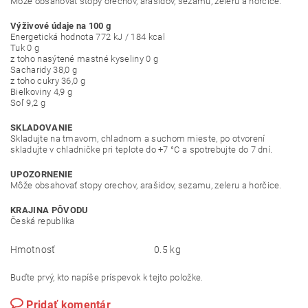
Môže obsahovať stopy orechov, arašidov, sezamu, zeleru a horčice.
Výživové údaje na 100 g
Energetická hodnota 772 kJ / 184 kcal
Tuk 0 g
z toho nasýtené mastné kyseliny 0 g
Sacharidy 38,0 g
z toho cukry 36,0 g
Bielkoviny 4,9 g
Soľ 9,2 g
SKLADOVANIE
Skladujte na tmavom, chladnom a suchom mieste, po otvorení
skladujte v chladničke pri teplote do +7 °C a spotrebujte do 7 dní.
UPOZORNENIE
Môže obsahovať stopy orechov, arašidov, sezamu, zeleru a horčice.
KRAJINA PÔVODU
Česká republika
Hmotnosť
0.5 kg
Buďte prvý, kto napíše príspevok k tejto položke.
Pridať komentár