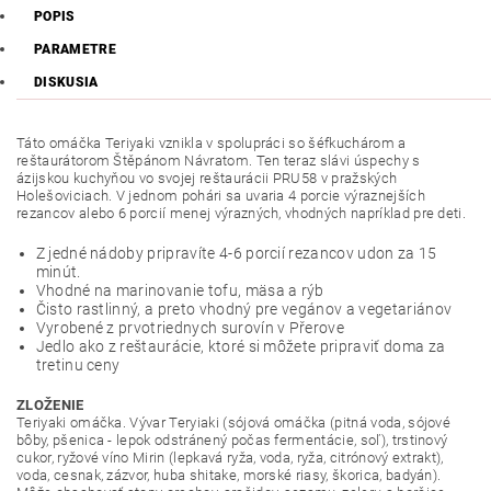
POPIS
PARAMETRE
DISKUSIA
Táto omáčka Teriyaki vznikla v spolupráci so šéfkuchárom a
reštaurátorom Štěpánom Návratom. Ten teraz slávi úspechy s
ázijskou kuchyňou vo svojej reštaurácii PRU58 v pražských
Holešoviciach. V jednom pohári sa uvaria 4 porcie výraznejších
rezancov alebo 6 porcií menej výrazných, vhodných napríklad pre deti.
Z jedné nádoby pripravíte 4-6 porcií rezancov udon za 15
minút.
Vhodné na marinovanie tofu, mäsa a rýb
Čisto rastlinný, a preto vhodný pre vegánov a vegetariánov
Vyrobené z prvotriednych surovín v Přerove
Jedlo ako z reštaurácie, ktoré si môžete pripraviť doma za
tretinu ceny
ZLOŽENIE
Teriyaki omáčka. Vývar Teryiaki (sójová omáčka (pitná voda, sójové
bôby, pšenica - lepok odstránený počas fermentácie, soľ), trstinový
cukor, ryžové víno Mirin (lepkavá ryža, voda, ryža, citrónový extrakt),
voda, cesnak, zázvor, huba shitake, morské riasy, škorica, badyán).