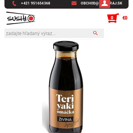
+421 951654368
OBCHOD@SUSHIRAJ.SK
0
€0