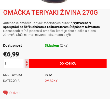
OMÁČKA TERIYAKI ŽIVINA 270G
Autentická omáčka Teriyaki z čerstvých surovín,
vytvorená v
spolupráci so šéfkuchárom a reštaurátorom Štěpánom Návratom
.
Nenapodobiteľná japonská omáčka, ktorá je dosť sladká a slaná
zároveň. Slúži na marinovanie tofu, mäsa a rýb.
Dostupnosť
Skladem
(2 ks)
€6,99
KÓD TOVARU
8012
KATEGÓRIA
OMÁČKY
Otázka