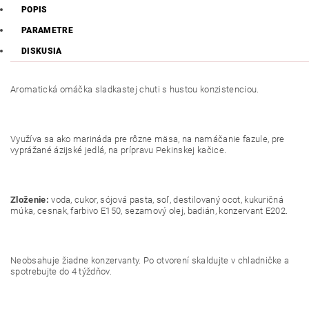
POPIS
PARAMETRE
DISKUSIA
Aromatická omáčka sladkastej chuti s hustou konzistenciou.
Využíva sa ako marináda pre rôzne mäsa, na namáčanie fazule, pre
vyprážané ázijské jedlá, na prípravu Pekinskej kačice.
Zloženie:
voda, cukor, sójová pasta, soľ, destilovaný ocot, kukuričná
múka, cesnak, farbivo E150, sezamový olej, badián, konzervant E202.
Neobsahuje žiadne konzervanty. Po otvorení skaldujte v chladničke a
spotrebujte do 4 týždňov.