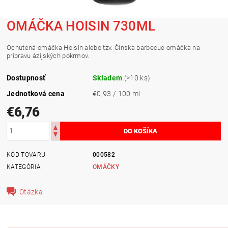
OMÁČKA HOISIN 730ML
Ochutená omáčka Hoisin alebo tzv. Čínska barbecue omáčka na
prípravu ázijských pokrmov.
Dostupnosť
Skladem
(>10 ks)
Jednotková cena
€0,93 / 100 ml
€6,76
KÓD TOVARU
000582
KATEGÓRIA
OMÁČKY
Otázka