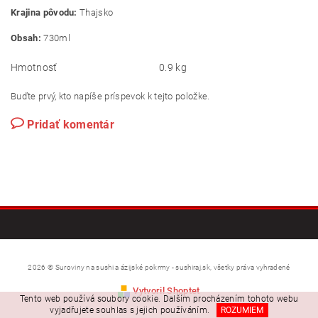
Krajina pôvodu:
Thajsko
Obsah:
730ml
Hmotnosť
0.9 kg
Buďte prvý, kto napíše príspevok k tejto položke.
Pridať komentár
2026 © Suroviny na sushi a ázijské pokrmy - sushiraj.sk, všetky práva vyhradené
Vytvoril Shoptet
Tento web používá soubory cookie. Dalším procházením tohoto webu
vyjadřujete souhlas s jejich používáním.
ROZUMIEM