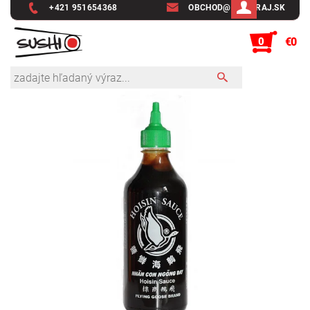
+421 951654368
OBCHOD@SUSHIRAJ.SK
0
€0