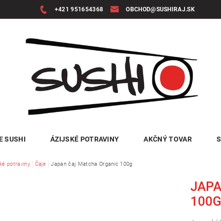
+421 951654368
OBCHOD@SUSHIRAJ.SK
E SUSHI
ÁZIJSKÉ POTRAVINY
AKČNÝ TOVAR
S
ké potraviny
Čaje
Japan čaj Matcha Organic 100g
JAPA
100