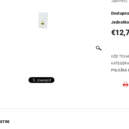
Japonský 
Dostupno
Jednotko
€12,
KÓD TOVA
KATEGÓRI
POLOŽKA 
METRE