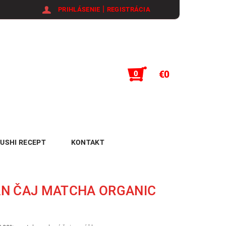
|
PRIHLÁSENIE
REGISTRÁCIA
€0
0
USHI RECEPT
KONTAKT
N ČAJ MATCHA ORGANIC
G