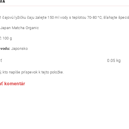
SIA
1 čajovú lyžičku čaju zalejte 150 ml vody s teplotou 70-80 °C, šľahajte špe
Japan Matcha Organic
:
100 g
ôvodu:
Japonsko
ť
0.05 kg
, kto napíše príspevok k tejto položke.
ať komentár