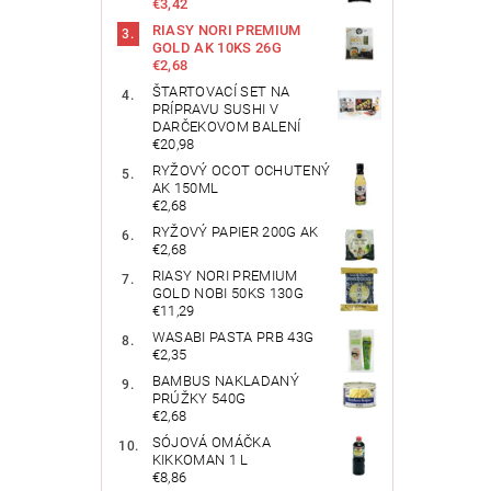
€3,42
RIASY NORI PREMIUM
GOLD AK 10KS 26G
€2,68
ŠTARTOVACÍ SET NA
PRÍPRAVU SUSHI V
DARČEKOVOM BALENÍ
€20,98
RYŽOVÝ OCOT OCHUTENÝ
AK 150ML
€2,68
RYŽOVÝ PAPIER 200G AK
€2,68
RIASY NORI PREMIUM
GOLD NOBI 50KS 130G
€11,29
WASABI PASTA PRB 43G
€2,35
BAMBUS NAKLADANÝ
PRÚŽKY 540G
€2,68
SÓJOVÁ OMÁČKA
KIKKOMAN 1 L
€8,86