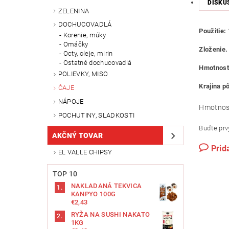
DISKU
ZELENINA
DOCHUCOVADLÁ
Použitie:
Korenie, múky
Omáčky
Zloženie.
Octy, oleje, mirin
Ostatné dochucovadlá
Hmotnosť
POLIEVKY, MISO
Krajina p
ČAJE
NÁPOJE
Hmotnos
POCHUTINY, SLADKOSTI
Buďte prvý
AKČNÝ TOVAR
Prid
EL VALLE CHIPSY
TOP 10
NAKLADANÁ TEKVICA
KANPYO 100G
€2,43
RYŽA NA SUSHI NAKATO
1KG