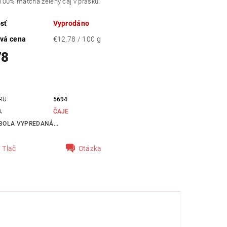
100% matcha zelený čaj v prášku.
sť
Vyprodáno
vá cena
€12,78 / 100 g
78
RU
5694
A
ČAJE
BOLA VYPREDANÁ...
Tlač
Otázka