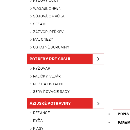
RYŽOVÝ OCOT
WASABI, CHREN
SÓJOVÁ OMÁČKA
SEZAM
ZÁZVOR, REĎKEV
MAJONEZY
OSTATNÉ SUROVINY
POTREBY PRE SUSHI
RYŽOVAR
PALIČKY, VEJÁR
NOŽE A OSTATNÉ
SERVÍROVACIE SADY
ÁZIJSKÉ POTRAVINY
REZANCE
POPIS
RYŽA
PARA
RIASY