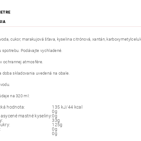
METRE
SIA
voda, cukor, marakujová šťava, kyselina citrónová, xantán, karboxymetylcelul
 spotrebu. Podávajte vychladené.
v ochrannej atmosfére.
 doba skladovania uvedená na obale.
ôvodu.
údaje na 320 ml:
cká hodnota:
135 kJ/44 kcal
0g
 nasycené mastné kyseliny:
0g
y:
33g
cukry:
125g
:
0g
0g