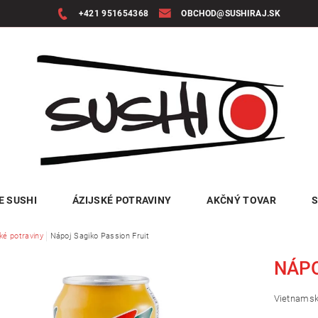
+421 951654368
OBCHOD@SUSHIRAJ.SK
E SUSHI
ÁZIJSKÉ POTRAVINY
AKČNÝ TOVAR
S
ké potraviny
Nápoj Sagiko Passion Fruit
NÁPO
Vietnamsk