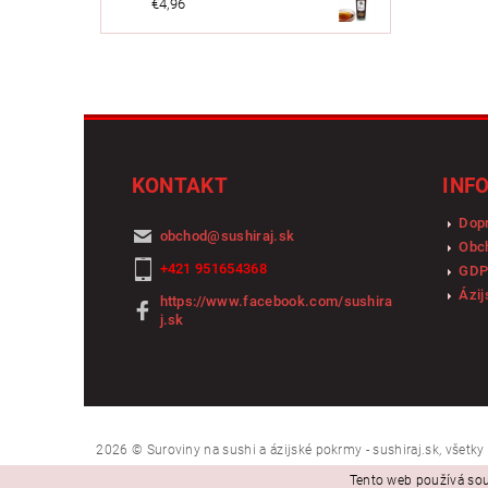
€4,96
KONTAKT
INF
Dopr
obchod
@
sushiraj.sk
Obc
+421 951654368
GDP
Ázij
https://www.facebook.com/sushira
j.sk
2026 © Suroviny na sushi a ázijské pokrmy - sushiraj.sk, všetk
Tento web používá sou