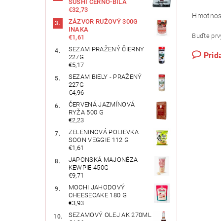
SUSHI ČERNO-BÍLÁ
€32,73
Hmotnos
ZÁZVOR RUŽOVÝ 300G
INAKA
Buďte prvý
€1,61
SEZAM PRAŽENÝ ČIERNY
Prid
227G
€5,17
SEZAM BIELY - PRAŽENÝ
227G
€4,96
ČERVENÁ JAZMÍNOVÁ
RYŽA 500 G
€2,23
ZELENINOVÁ POLIEVKA
SOON VEGGIE 112 G
€1,61
JAPONSKÁ MAJONÉZA
KEWPIE 450G
€9,71
MOCHI JAHODOVÝ
CHEESECAKE 180 G
€3,93
SEZAMOVÝ OLEJ AK 270ML