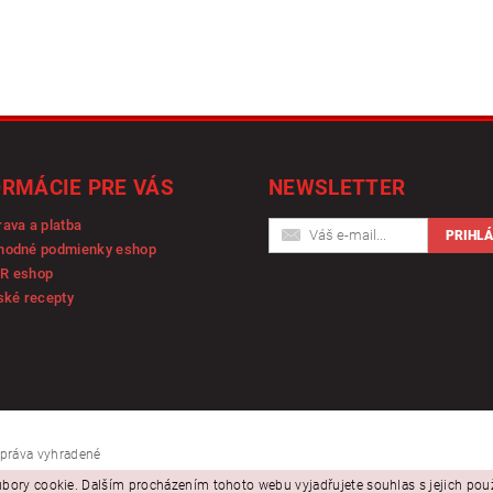
ORMÁCIE PRE VÁS
NEWSLETTER
ava a platba
hodné podmienky eshop
R eshop
ské recepty
y práva vyhradené
bory cookie. Dalším procházením tohoto webu vyjadřujete souhlas s jejich po