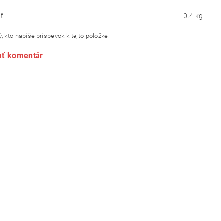
ť
0.4 kg
, kto napíše príspevok k tejto položke.
ať komentár