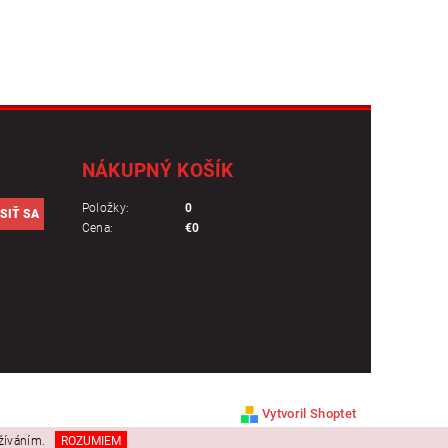
NÁKUPNÝ KOŠÍK
Položky:
0
Cena:
€0
Vytvoril Shoptet
užíváním.
ROZUMIEM