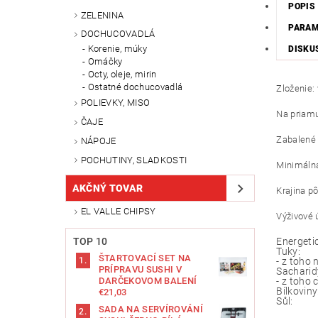
POPIS
ZELENINA
PARA
DOCHUCOVADLÁ
Korenie, múky
DISKU
Omáčky
Octy, oleje, mirin
Ostatné dochucovadlá
Zloženie: 
POLIEVKY, MISO
Na priamu
ČAJE
Zabalené 
NÁPOJE
POCHUTINY, SLADKOSTI
Minimálna
AKČNÝ TOVAR
Krajina p
EL VALLE CHIPSY
Výživové 
TOP 10
Energeti
Tuky:
ŠTARTOVACÍ SET NA
- z toho
PRÍPRAVU SUSHI V
Sacharid
DARČEKOVOM BALENÍ
- z toho 
Bílkoviny
€21,03
Sůl:
SADA NA SERVÍROVÁNÍ