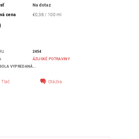
sť
Na dotaz
vá cena
€0,38 / 100 ml
0
RU
2454
A
ÁZIJSKÉ POTRAVINY
BOLA VYPREDANÁ...
Tlač
Otázka